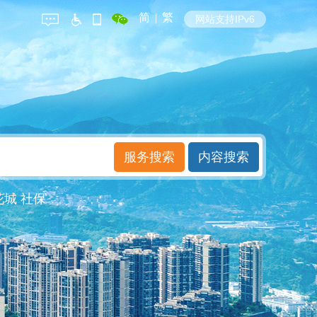
简
|
繁
网站支持IPv6
花城
社保