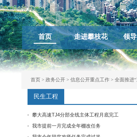
首页
走进攀枝花
领导
首页
>
政务公开
>
信息公开重点工作
>
全面推进“
民生工程
攀大高速TJ4分部全线主体工程月底完工
我市提前一月完成全年棚改任务
我市今年脱贫攻坚任务完成过半