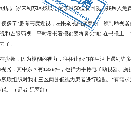
归档时间：2016-12-31
织厂家来到东区残联，为东区50位贫困视力残疾人免
多了”患有高度近视，左眼弱视的廖春知一领到助视器就
视和左眼弱视，平时看书看报都要将鼻尖“贴”在书报上
力了。
少数，因为模糊的视力，往往让他们在生活上遇到诸多
助视器，其中东区有1329件，包括为手持电子助视器、
，市残联组织对我市三区两县低视力患者进行验配。“有需
莲说。（记者 阮雨红）