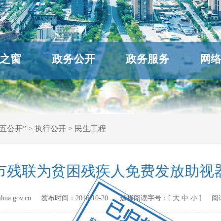
之窗
政务公开
政务服务
网
五公开”
>
执行公开
>
民生工程
市残联为贫困残疾人免费发放助视
hihua.gov.cn 发布时间：
2016-10-20
选择阅读字号：[
大
中
小
] 阅
已归档