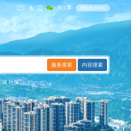
简
|
繁
网站支持IPv6
花城
社保