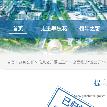
首页
走进攀枝花
领导之窗
首页
>
政务公开
>
信息公开重点工作
>
全面推进“五公开”
>
提
www.panzhihua.go
已归档