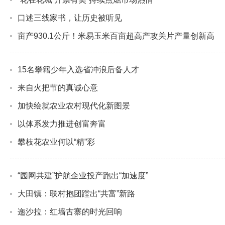
口述三线家书，让历史被听见
亩产930.1公斤！米易玉米百亩超高产攻关片产量创新高
15名攀籍少年入选省冲浪后备人才
来自火把节的真诚心意
加快绘就农业农村现代化新图景
以体系发力推进创富奔富
攀枝花农业何以“精”彩
“园网共建”护航企业投产跑出“加速度”
大田镇：联村抱团蹚出“共富”新路
迤沙拉：红墙古寨的时光回响