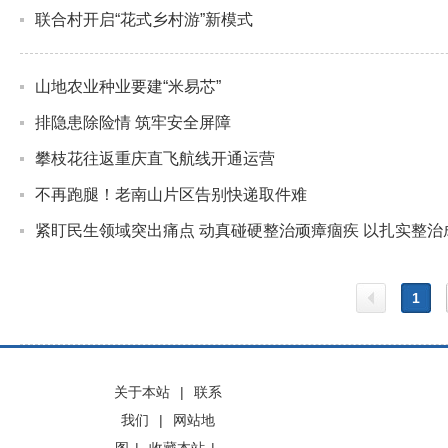
联合村开启“花式乡村游”新模式
山地农业种业要建“米易芯”
排隐患除险情 筑牢安全屏障
攀枝花往返重庆直飞航线开通运营
不再跑腿！老南山片区告别快递取件难
紧盯民生领域突出痛点 动真碰硬整治顽瘴痼疾 以扎实整
1
上一
关于本站
|
联系
我们
|
网站地
页