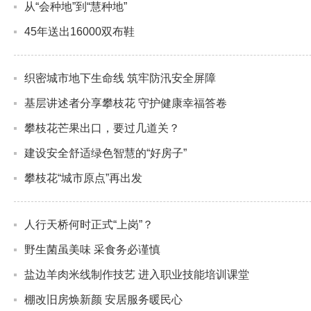
从“会种地”到“慧种地”
45年送出16000双布鞋
织密城市地下生命线 筑牢防汛安全屏障
基层讲述者分享攀枝花 守护健康幸福答卷
攀枝花芒果出口，要过几道关？
建设安全舒适绿色智慧的“好房子”
攀枝花“城市原点”再出发
人行天桥何时正式“上岗”？
野生菌虽美味 采食务必谨慎
盐边羊肉米线制作技艺 进入职业技能培训课堂
棚改旧房焕新颜 安居服务暖民心