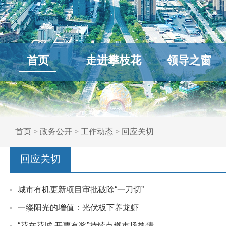
首页
走进攀枝花
领导之窗
首页
>
政务公开
>
工作动态
>
回应关切
回应关切
城市有机更新项目审批破除“一刀切”
一缕阳光的增值：光伏板下养龙虾
“花在花城 开票有奖”持续点燃市场热情