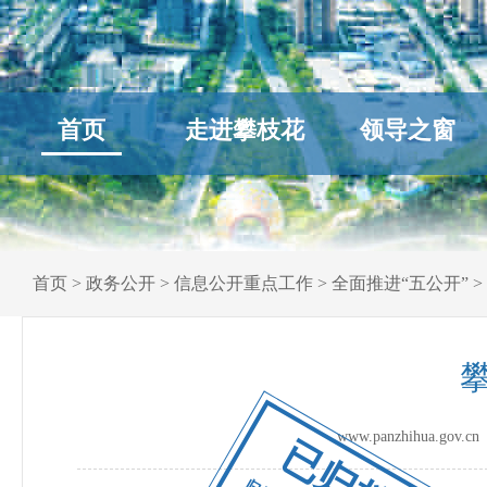
首页
走进攀枝花
领导之窗
首页
>
政务公开
>
信息公开重点工作
>
全面推进“五公开”
>
www.panzhihua.go
已归档