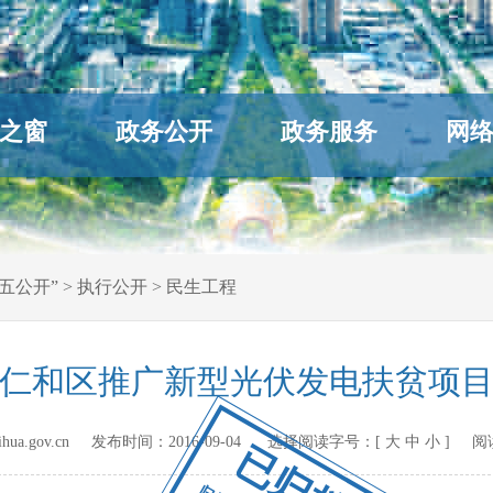
之窗
政务公开
政务服务
网
五公开”
>
执行公开
>
民生工程
仁和区推广新型光伏发电扶贫项
hihua.gov.cn 发布时间：
2016-09-04
选择阅读字号：[
大
中
小
] 阅
已归档