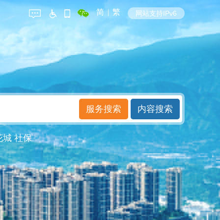
简
|
繁
网站支持IPv6
花城
社保