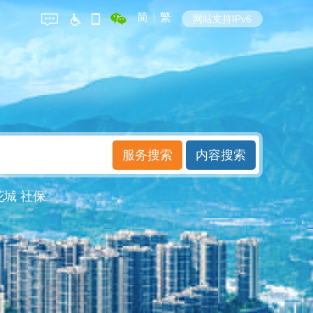
简
|
繁
网站支持IPv6
花城
社保