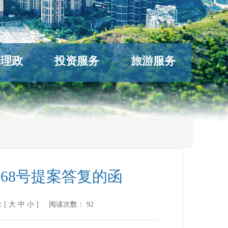
络理政
投资服务
旅游服务
68号提案答复的函
：[
大
中
小
] 阅读次数：
92