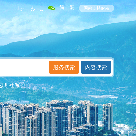
简
|
繁
网站支持IPv6
花城
社保