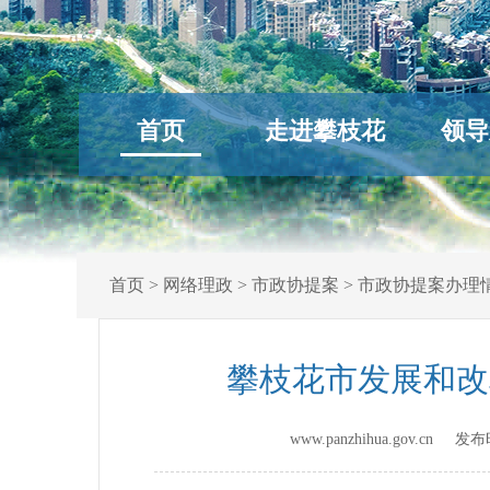
首页
走进攀枝花
领导
首页
>
网络理政
>
市政协提案
>
市政协提案办理
攀枝花市发展和改
www.panzhihua.gov.cn 