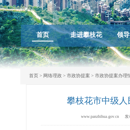
首页
走进攀枝花
领导
首页
>
网络理政
>
市政协提案
>
市政协提案办理
攀枝花市中级人
www.panzhihua.gov.c