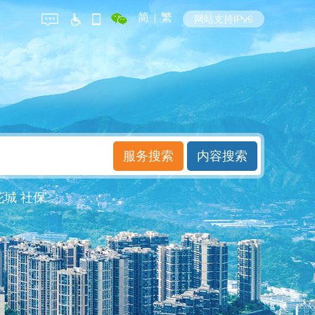
简
|
繁
网站支持IPv6
花城
社保