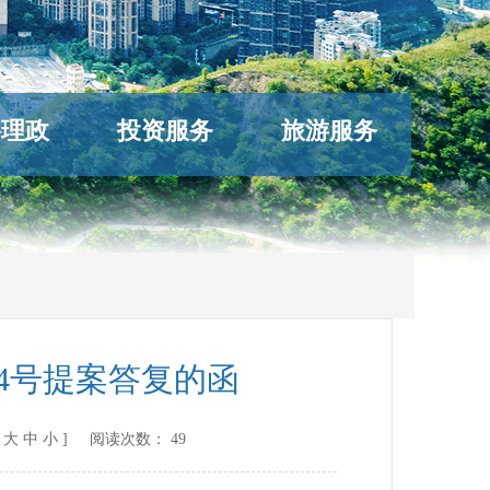
络理政
投资服务
旅游服务
4号提案答复的函
[
大
中
小
] 阅读次数：
49