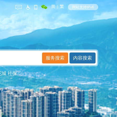
简
|
繁
网站支持IPv6
花城
社保