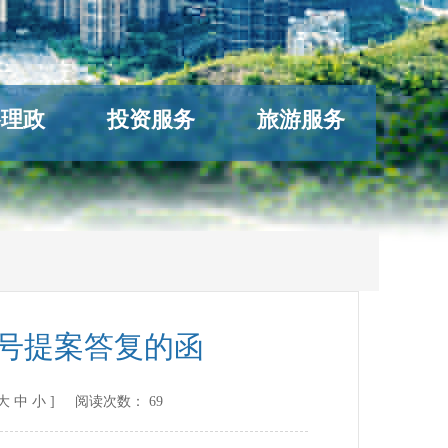
络理政
投资服务
旅游服务
6号提案答复的函
大
中
小
] 阅读次数：
69