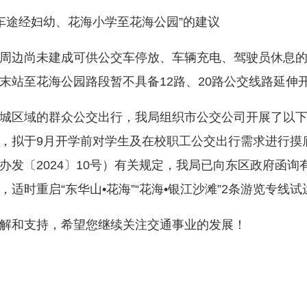
车途经妇幼、花海小学至花海公园”的建议
边尚未建成可供公交车停放、车辆充电、驾驶员休息的
末站至花海公园路段暂不具备12路、20路公交线路延伸
区域的群众公交出行，我局组织市公交公司开展了以下
，拟于9月开学前对学生及在校职工公交出行需求进行摸
办发〔2024〕10号）有关规定，我局已向东区政府函
适时重启“东华山•花海”“花海•银江沙滩”2条游览专线
和支持，希望您继续关注交通事业的发展！