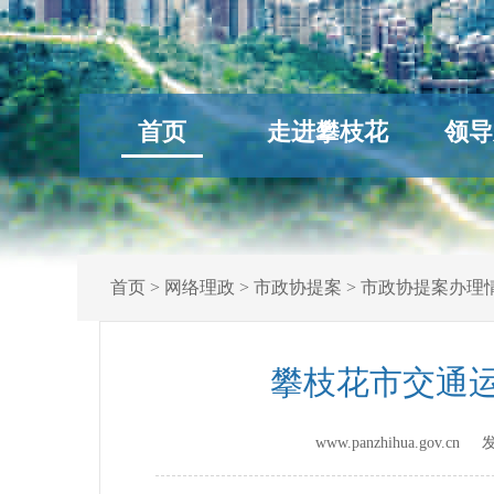
首页
走进攀枝花
领导
首页
>
网络理政
>
市政协提案
>
市政协提案办理
攀枝花市交通运
www.panzhihua.gov.c