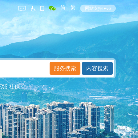
简
|
繁
网站支持IPv6
花城
社保