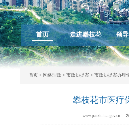
首页
走进攀枝花
领导
首页
>
网络理政
>
市政协提案
>
市政协提案办理
攀枝花市医疗
www.panzhihua.gov.c