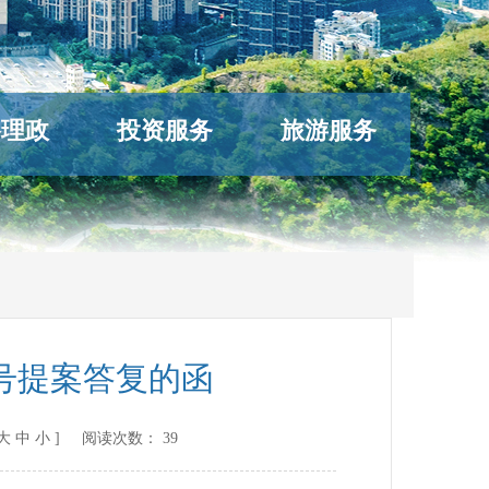
络理政
投资服务
旅游服务
号提案答复的函
大
中
小
] 阅读次数：
39