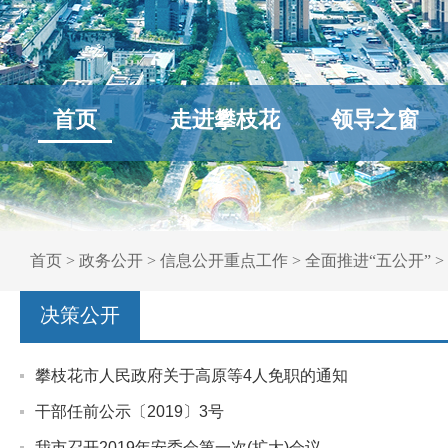
首页
走进攀枝花
领导之窗
首页
>
政务公开
>
信息公开重点工作
>
全面推进“五公开”
>
决策公开
攀枝花市人民政府关于高原等4人免职的通知
干部任前公示〔2019〕3号
我市召开2019年安委会第一次(扩大)会议