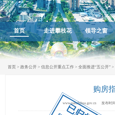
首页
走进攀枝花
领导之窗
首页
>
政务公开
>
信息公开重点工作
>
全面推进“五公开”
>
购房
www.panzhihua.gov.cn 发布时
已归档