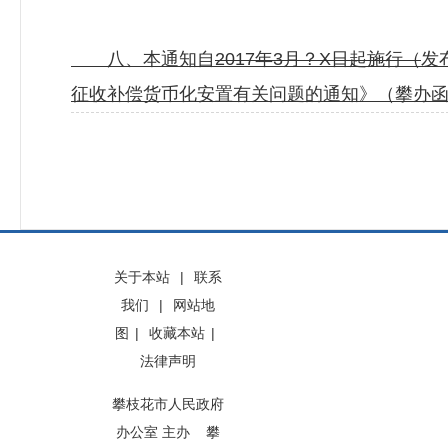
八、本通知自
2017
年
3
月
？
X
日起施行（
发
征收补偿货币化安置有关问题的通知》（攀办函〔
关于本站
|
联系
我们
|
网站地
图
|
收藏本站
|
法律声明
攀枝花市人民政府
办公室 主办 攀