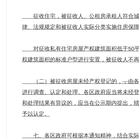
征收住宅，被征收人、公租房承租人符合城镇
律、法规规定和被征收人实际分类实施住房保
对征收私有住宅房屋产权建筑面积低于50平
权建筑面积的标准户型进行安置，被征收人不再
（二）被征收房屋未经产权登记的
，
，
由
进行调查、认定和处理。各区政府应当将未经登
和处理结果有异议的，应当在公示期内提出，
予以认定。
七、各区政府可根据本通知精神，结合实际