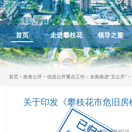
首页
走进攀枝花
领导之窗
首页
>
政务公开
>
信息公开重点工作
>
全面推进“五公开”
>
关于印发《攀枝花市危旧房
已归档
www.panzhihua.go