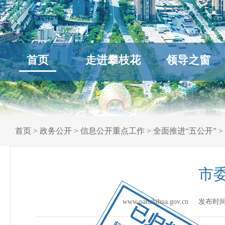
首页
走进攀枝花
领导之窗
首页
>
政务公开
>
信息公开重点工作
>
全面推进“五公开”
>
市
www.panzhihua.gov.cn 发布时
已归档