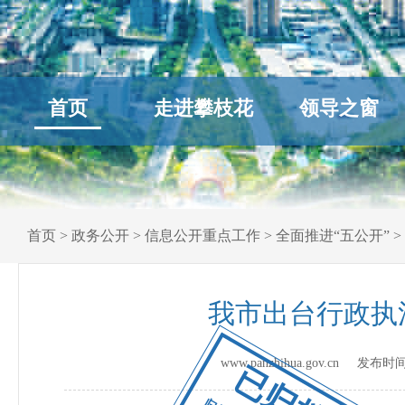
首页
走进攀枝花
领导之窗
首页
>
政务公开
>
信息公开重点工作
>
全面推进“五公开”
>
我市出台行政执
www.panzhihua.gov.cn 发布时
已归档