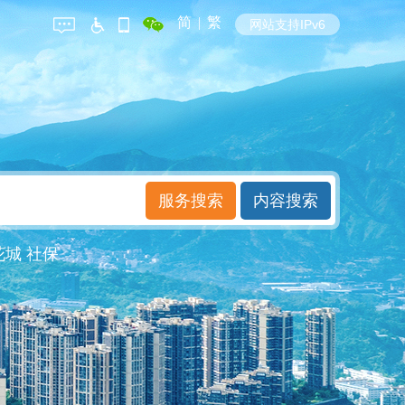
简
|
繁
网站支持IPv6
花城
社保