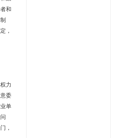
学者和
究制
规定，
权力
随意委
事业单
行问
部门，