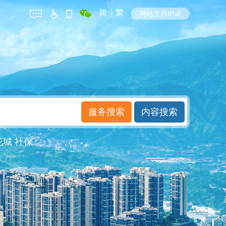
简
|
繁
网站支持IPv6
花城
社保