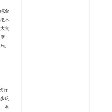
综合
杜绝不
加大食
力度，
新局、
政行
一步巩
极、有