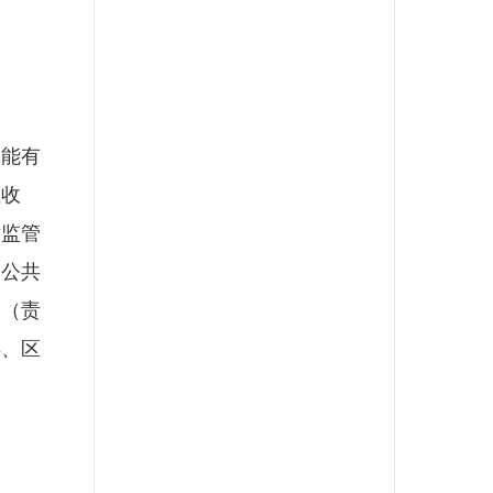
能有
性收
后监管
和公共
。（责
县、区