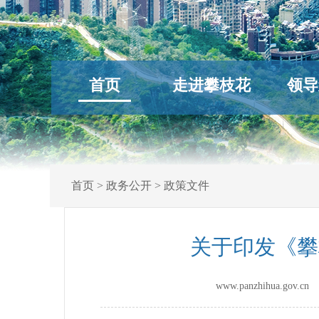
首页
走进攀枝花
领导
首页
>
政务公开
>
政策文件
关于印发《攀
www.panzhihua.gov