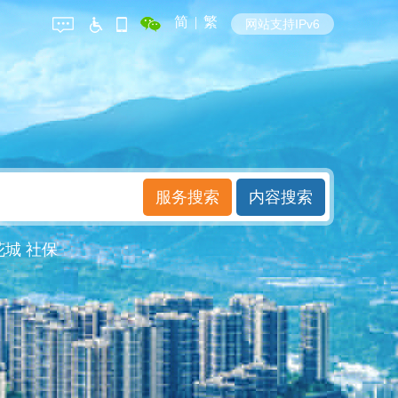
简
|
繁
网站支持IPv6
花城
社保