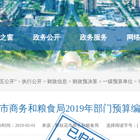
之窗
政务公开
政务服务
网
五公开”
>
执行公开
>
财政信息
>
财政预决算
>
一级预算单位
>
市商务和粮食局2019年部门预算
 发布时间：
2019-02-01
来源：
攀枝花市商务和粮食局
选择阅读字号：[
已归档