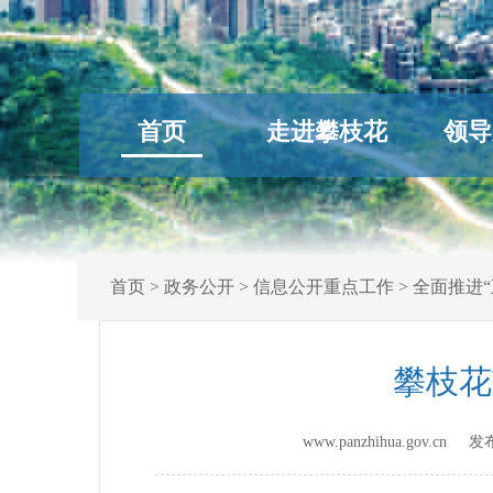
首页
走进攀枝花
领导
首页
>
政务公开
>
信息公开重点工作
>
全面推进“
攀枝花
www.panzhihua.gov.cn