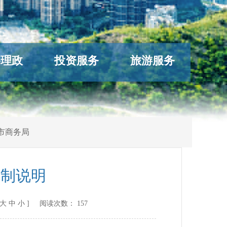
络理政
投资服务
旅游服务
市商务局
编制说明
大
中
小
] 阅读次数：
157