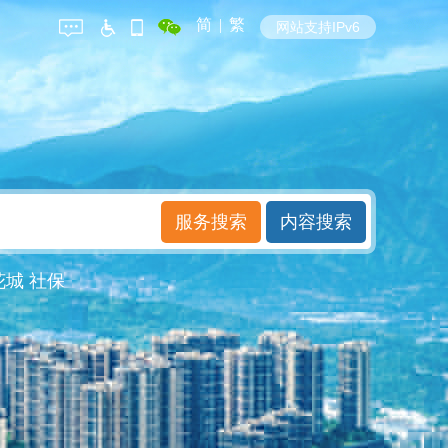
简
|
繁
网站支持IPv6
花城
社保