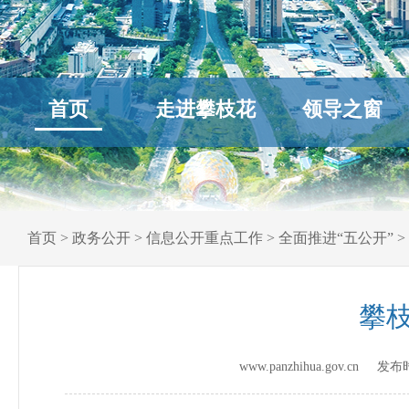
首页
走进攀枝花
领导之窗
首页
>
政务公开
>
信息公开重点工作
>
全面推进“五公开”
>
攀枝
www.panzhihua.gov.cn 