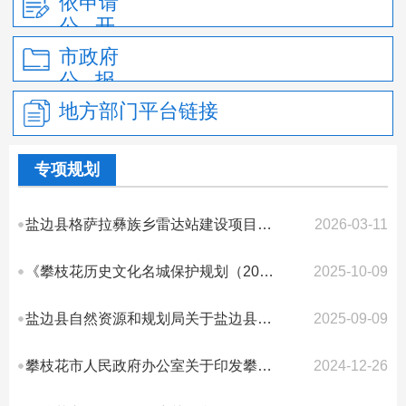
依申请
公 开
市政府
公 报
地方部门平台链接
专项规划
盐边县格萨拉彝族乡雷达站建设项目规划核实批前公示
2026-03-11
《攀枝花历史文化名城保护规划（2024—2035年）》
2025-10-09
盐边县自然资源和规划局关于盐边县渔门镇三源河村SYH37地块规划调整论证事宜公...
2025-09-09
攀枝花市人民政府办公室关于印发攀枝花市地质灾害避险搬迁专项规划（2023—2027...
2024-12-26