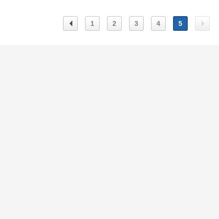
1
2
3
4
5
上一
下一
页
页