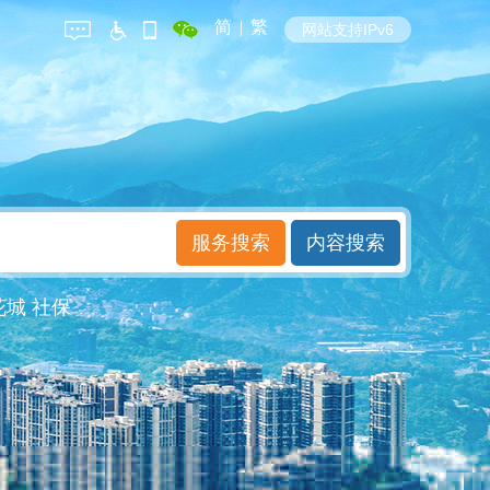
简
|
繁
网站支持IPv6
花城
社保