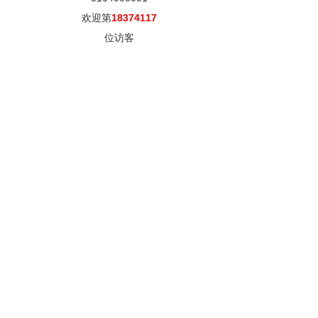
欢迎第
18374117
位访客