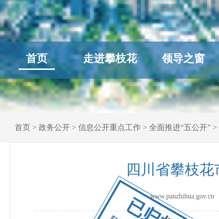
首页
走进攀枝花
领导之窗
首页
>
政务公开
>
信息公开重点工作
>
全面推进“五公开”
>
四川省攀枝花
www.panzhihua.go
已归档