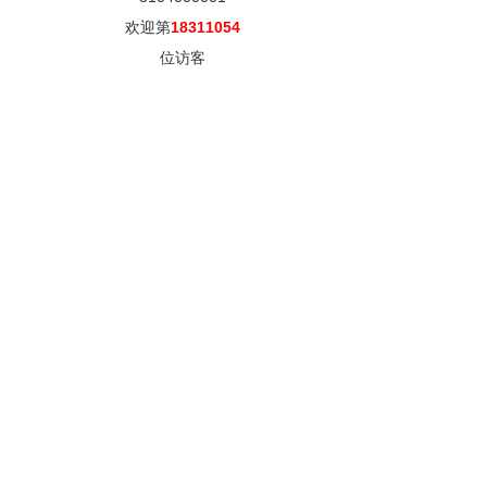
欢迎第
18311054
位访客