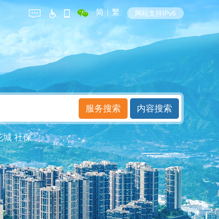
简
|
繁
网站支持IPv6
花城
社保