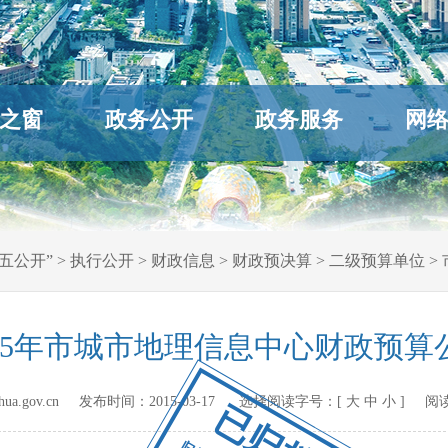
之窗
政务公开
政务服务
网
五公开”
>
执行公开
>
财政信息
>
财政预决算
>
二级预算单位
>
015年市城市地理信息中心财政预算
hihua.gov.cn 发布时间：
2015-03-17
选择阅读字号：[
大
中
小
] 阅
已归档