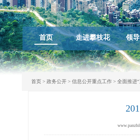
首页
走进攀枝花
领导
首页
>
政务公开
>
信息公开重点工作
>
全面推进“
2
www.panz