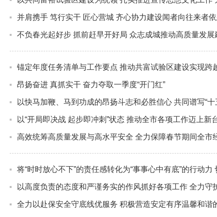
并肩携手 笃行实干 匠心营城 齐心协力建设闻者向往来者
不负春光起好步 抓前赶早开好局 众志成城推动高质量发
锚定年度任务清单与工作要点 推动共富试验区建设实现跨
昂扬奋进 真抓实干 奋力夺取一季度“开门红”
以快马加鞭、马到功成的昂扬斗志和必胜信心 共同谱写“十
以“开局即决战 起步即冲刺”状态 推动全市各项工作迈上新
高效统筹高质量发展与高水平安全 全力保障春节期间全市
将“时时放心不下”的责任感转化为“事事心中有底”的行动
以高度负责的态度和严谨务实的作风抓好各项工作 全力守
全力以赴保安全守底线优服务 积极营造安定有序温馨和谐