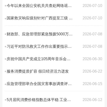
今年以来全国公安机关共查处网络谣言案8000余起
2026-07-10
国家救灾响应级别针对广西提至三级 相关部门持续部署重点地区防汛防台风工作
2026-07-10
财政部、应急管理部紧急预拨5000万元 中央自然灾害救灾资金 支持湖北、甘肃做...
2026-07-08
习近平对防汛救灾工作作出重要指示强调 要全力组织抢险救援、伤员救治、群众安...
2026-07-08
庆祝中国共产党成立105周年音乐会《人民至上》在京举行 习近平李强赵乐际王沪宁...
2026-06-30
服务消费提质扩容 假日经济活力迸发
2026-06-22
应急管理部举办全国灾害事故调查评估和统计业务视频培训班
2026-06-15
5月居民消费价格指数总体平稳 工业生产者出厂价格指数继续上涨
2026-06-12