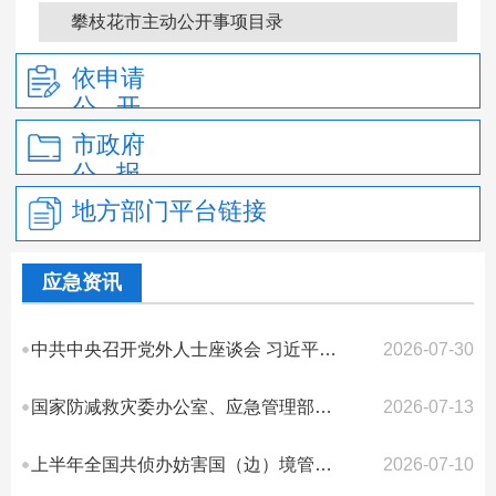
政府信息公开年报
攀枝花市主动公开事项目录
依申请
公 开
市政府
公 报
地方部门平台链接
应急资讯
中共中央召开党外人士座谈会 习近平主持并发表重要讲话
2026-07-30
国家防减救灾委办公室、应急管理部会同国家粮食和储备局 调拨7万件中央救灾物...
2026-07-13
上半年全国共侦办妨害国（边）境管理犯罪案件1.14万起
2026-07-10