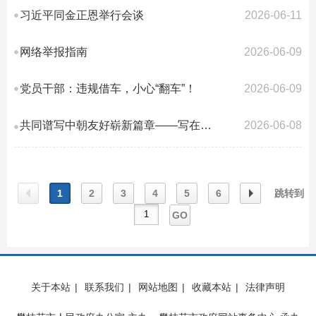
习近平同金正恩举行会谈
2026-06-11
网络举报指南
2026-06-09
党员干部：违规借车，小心“翻车”！
2026-06-09
共同谱写中朝友好崭新篇章——写在习近平总书记对朝鲜进行国事访问之际
2026-06-08
1
2
3
4
5
6
跳转到
GO
上一
下一
关于本站
|
联系我们
|
网站地图
|
收藏本站
|
法律声明
页
页