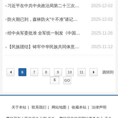
习近平在中共中央政治局第二十三次集体学习时强调 健全网络生态治理长效机制 持...
2025-12-02
防火期已到，森林防火“十不准”请记牢！
2025-12-02
经中央军委批准 全军统一制发《中国人民解放军预备役人员证》
2025-11-26
【民族团结】铸牢中华民族共同体意识 为推进中国式现代化凝聚磅礴力量
2025-11-12
6
7
8
9
10
11
跳转到
GO
上一
下一
关于本站
|
联系我们
|
网站地图
|
收藏本站
|
法律声明
页
页