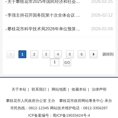
关于攀枝花市2025年国民经济和社会发展计划执行情况及2026年计划草案的报告
2026-02-25
李强主持召开国务院第十次全体会议 讨论政府工作报告稿和“十五五”规划纲要草...
2026-02-12
攀枝花市科学技术局2026年单位预算编制说明
2026-02-09
1
2
3
4
5
6
跳转到
GO
上一
下一
关于本站
|
联系我们
|
网站地图
|
收藏本站
|
法律声明
页
页
攀枝花市人民政府办公室 主办 攀枝花市政府网站事务中心 承办
市民热线：0812-12345 网站技术维护电话：0812-3356287
ICP备案编号：蜀ICP备19033424号-4