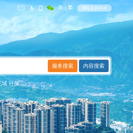
简
|
繁
网站支持IPv6
花城
社保