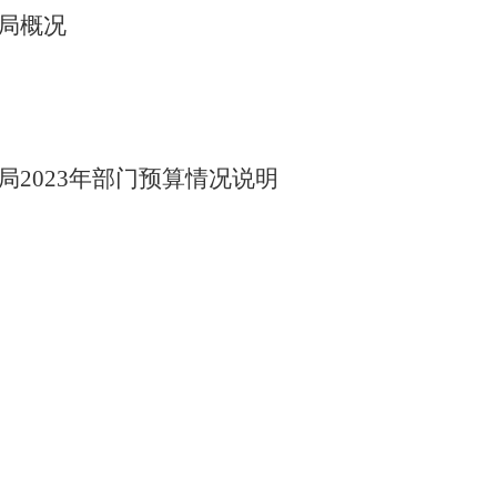
局
概况
局
202
3
年部门预算情况说明