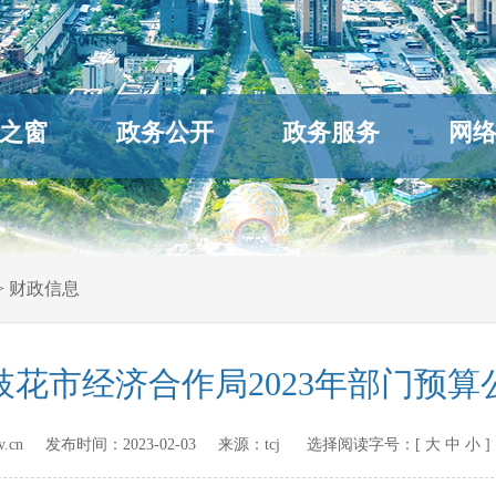
之窗
政务公开
政务服务
网
>
财政信息
枝花市经济合作局2023年部门预算
a.gov.cn 发布时间：
2023-02-03
来源：
tcj
选择阅读字号：[
大
中
小