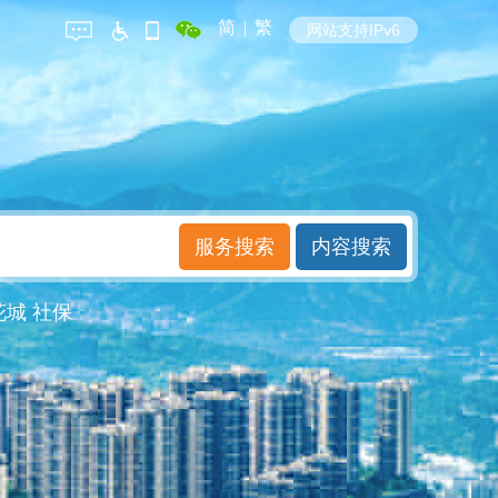
简
|
繁
网站支持IPv6
花城
社保