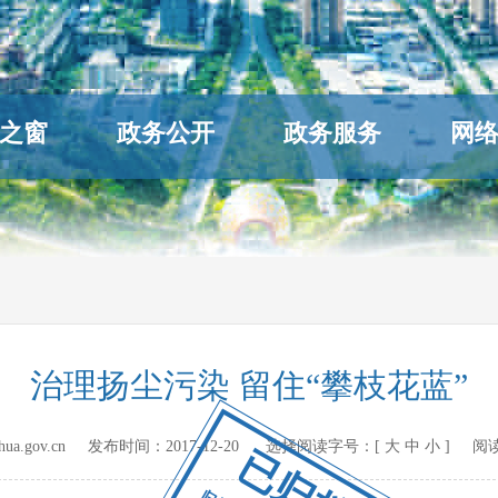
之窗
政务公开
政务服务
网
治理扬尘污染 留住“攀枝花蓝”
hihua.gov.cn 发布时间：
2017-12-20
选择阅读字号：[
大
中
小
] 阅
已归档