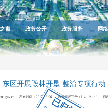
之窗
政务公开
政务服务
网
东区开展毁林开垦 整治专项行动
hihua.gov.cn 发布时间：
2017-12-06
选择阅读字号：[
大
中
小
] 阅
已归档