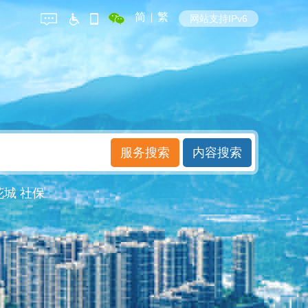
简
|
繁
网站支持IPv6
花城
社保