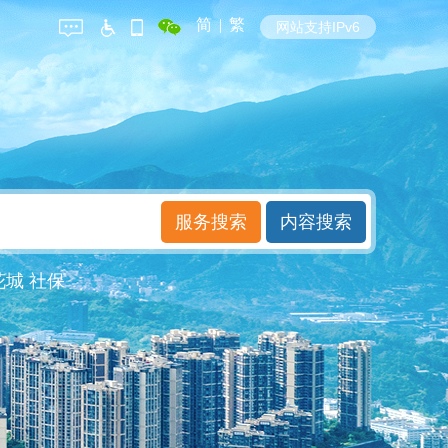
简
|
繁
网站支持IPv6
花城
社保