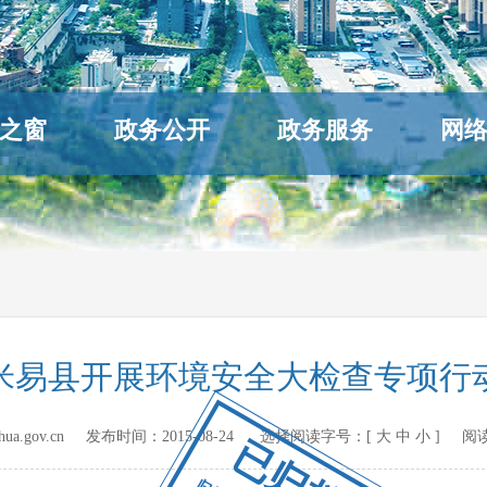
之窗
政务公开
政务服务
网
米易县开展环境安全大检查专项行
hihua.gov.cn 发布时间：
2015-08-24
选择阅读字号：[
大
中
小
] 阅
已归档