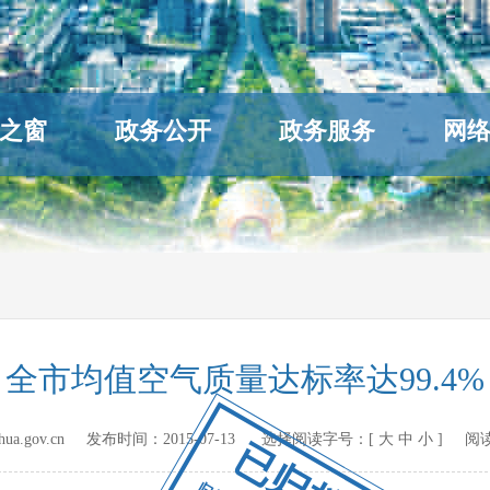
之窗
政务公开
政务服务
网
全市均值空气质量达标率达99.4%
hihua.gov.cn 发布时间：
2015-07-13
选择阅读字号：[
大
中
小
] 阅
已归档