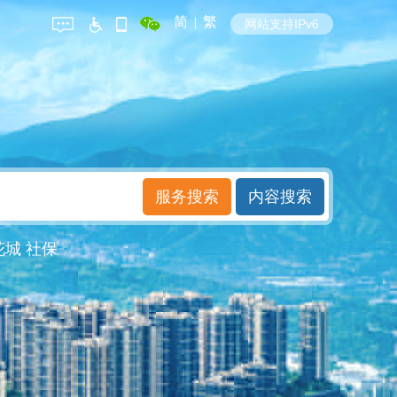
简
|
繁
网站支持IPv6
花城
社保