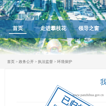
首页
走进攀枝花
领导之窗
首页
>
政务公开
>
执法监督
>
环境保护
www.panzhihua.go
已归档