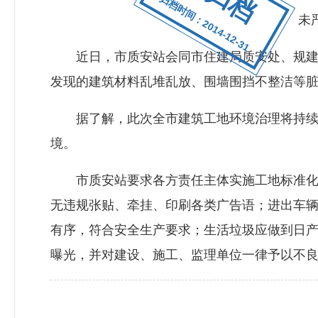
归档时间：2014-12-31
未
近日，市质安站会同市住建局质安处、规建支
发现的建筑材料乱堆乱放、围墙围挡不整洁等
据了解，此次全市建筑工地环境治理将持续到
境。
市质安站要求各方责任主体实施工地标准化施
无违规张贴、牵挂、印刷各类广告语；进出车
有序，符合安全生产要求；生活垃圾应做到日
曝光，并对建设、施工、监理单位一律予以不良