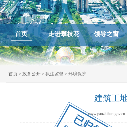
首页
走进攀枝花
领导之窗
首页
>
政务公开
>
执法监督
>
环境保护
建筑工
www.panzhihua.go
已归档