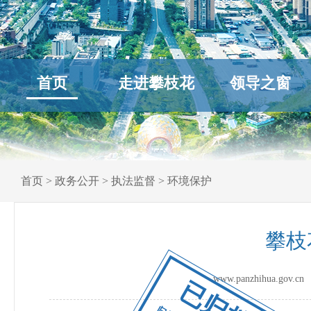
首页
走进攀枝花
领导之窗
首页
>
政务公开
>
执法监督
>
环境保护
攀枝
www.panzhihua.go
已归档