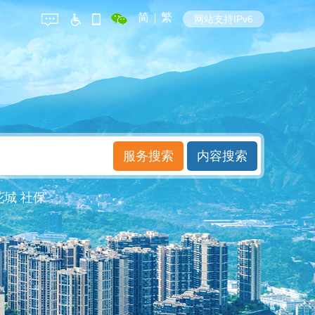
简
|
繁
网站支持IPv6
花城
社保