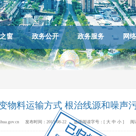
之窗
政务公开
政务服务
网
变物料运输方式 根治线源和噪声
hihua.gov.cn 发布时间：
2013-08-22
选择阅读字号：[
大
中
小
] 阅
已归档