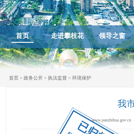
首页
走进攀枝花
领导之窗
首页
>
政务公开
>
执法监督
>
环境保护
我
www.panzhihua.go
已归档