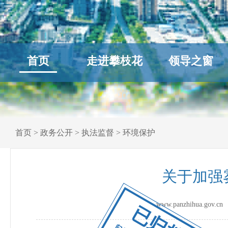
首页
走进攀枝花
领导之窗
首页
>
政务公开
>
执法监督
>
环境保护
关于加强
www.panzhihua.go
已归档