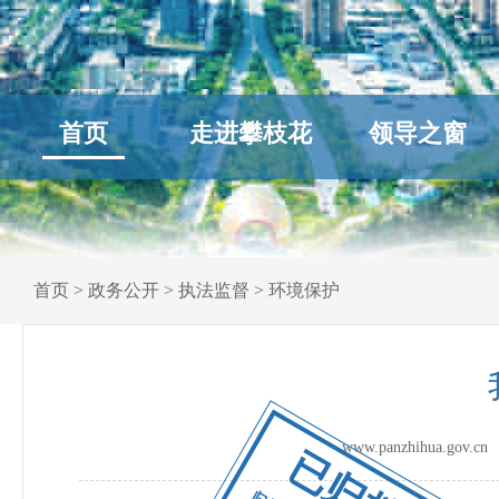
首页
走进攀枝花
领导之窗
首页
>
政务公开
>
执法监督
>
环境保护
www.panzhihua.go
已归档