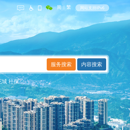
简
|
繁
网站支持IPv6
花城
社保