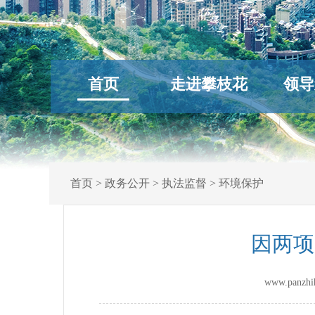
首页
走进攀枝花
领导
首页
>
政务公开
>
执法监督
>
环境保护
因两项
www.panz