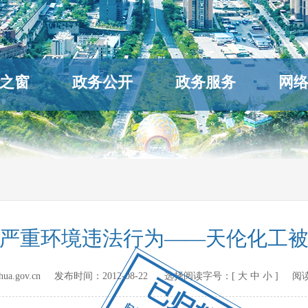
之窗
政务公开
政务服务
网
严重环境违法行为——天伦化工被
hihua.gov.cn 发布时间：
2012-08-22
选择阅读字号：[
大
中
小
] 阅
已归档