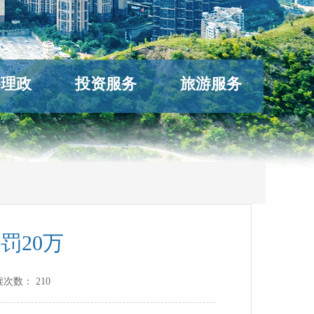
络理政
投资服务
旅游服务
罚20万
读次数：
210