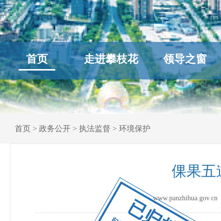
首页
走进攀枝花
领导之窗
首页
>
政务公开
>
执法监督
>
环境保护
倮果五
www.panzhihua.go
已归档