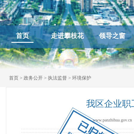
首页
走进攀枝花
领导之窗
首页
>
政务公开
>
执法监督
>
环境保护
我区企业职
www.panzhihua.go
已归档