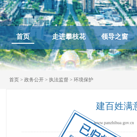
首页
走进攀枝花
领导之窗
首页
>
政务公开
>
执法监督
>
环境保护
建百姓满
www.panzhihua.go
已归档