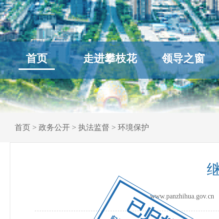
首页
走进攀枝花
领导之窗
首页
>
政务公开
>
执法监督
>
环境保护
www.panzhihua.go
已归档