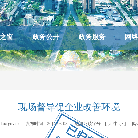
之窗
政务公开
政务服务
网
现场督导促企业改善环境
hihua.gov.cn 发布时间：
2010-06-03
选择阅读字号：[
大
中
小
] 阅
已归档