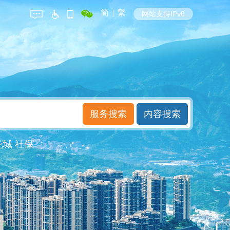
简
|
繁
网站支持IPv6
花城
社保